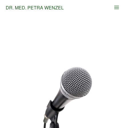
Zum
Main
DR. MED. PETRA WENZEL
Inhalt
Men
springen